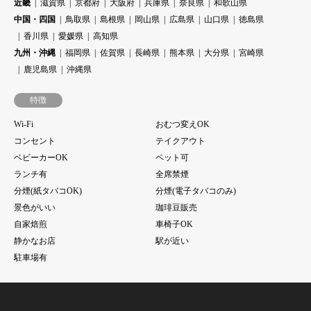
近畿
滋賀県
京都府
大阪府
兵庫県
奈良県
和歌山県
中国・四国
鳥取県
島根県
岡山県
広島県
山口県
徳島県
香川県
愛媛県
高知県
九州・沖縄
福岡県
佐賀県
長崎県
熊本県
大分県
宮崎県
鹿児島県
沖縄県
特徴
Wi-Fi
おむつ変えOK
コンセント
テイクアウト
ベビーカーOK
ペット可
ランチ有
全席禁煙
分煙(紙タバコOK)
分煙(電子タバコのみ)
景色がいい
珈琲豆販売
自家焙煎
車椅子OK
静かなお店
駅が近い
駐車場有