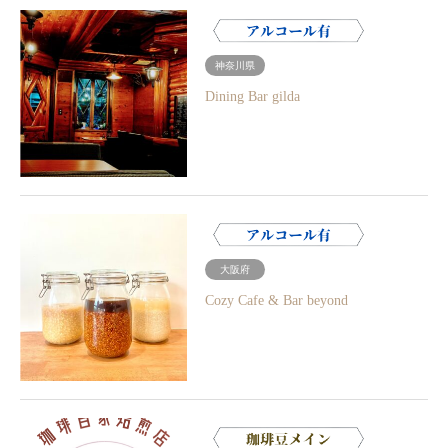
神奈川県
Dining Bar gilda
大阪府
Cozy Cafe & Bar beyond