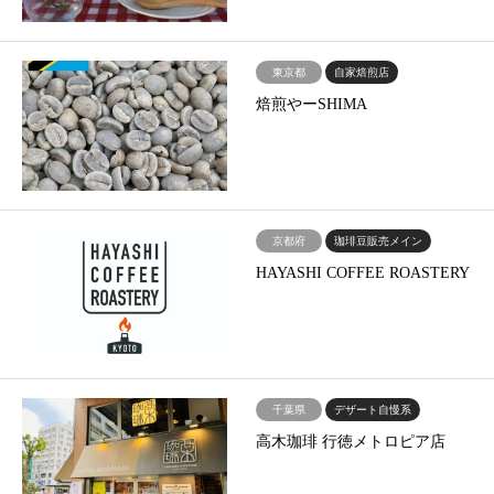
東京都
自家焙煎店
焙煎やーSHIMA
京都府
珈琲豆販売メイン
HAYASHI COFFEE ROASTERY
千葉県
デザート自慢系
高木珈琲 行徳メトロピア店