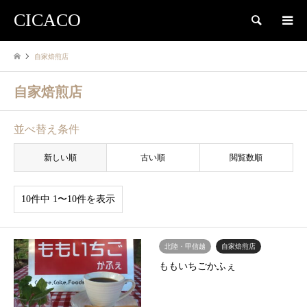
CICACO
検索
自家焙煎店
自家焙煎店
並べ替え条件
新しい順
古い順
閲覧数順
10件中 1〜10件を表示
北陸・甲信越
自家焙煎店
ももいちごかふぇ