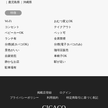
鹿児島県
沖縄県
特徴
Wi-Fi
おむつ変えOK
コンセント
テイクアウト
ベビーカーOK
ペット可
ランチ有
全席禁煙
分煙(紙タバコOK)
分煙(電子タバコのみ)
景色がいい
珈琲豆販売
自家焙煎
車椅子OK
静かなお店
駅が近い
駐車場有
掲載店登録
ログイン
プライバシーポリシー
利用規約
特定商取引に基づく表記
CICACO