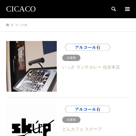
CICACO
検索
ランチ有
兵庫県
いっさ ランチカレー 住吉本店
兵庫県
どんカフェ スクープ