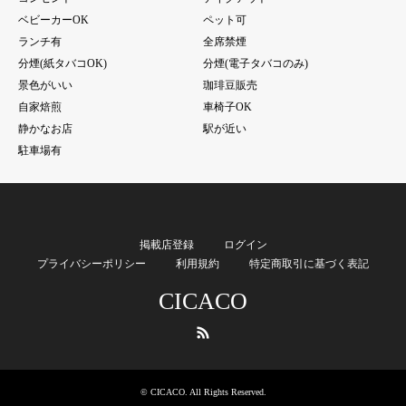
ベビーカーOK
ペット可
ランチ有
全席禁煙
分煙(紙タバコOK)
分煙(電子タバコのみ)
景色がいい
珈琲豆販売
自家焙煎
車椅子OK
静かなお店
駅が近い
駐車場有
掲載店登録
ログイン
プライバシーポリシー
利用規約
特定商取引に基づく表記
CICACO
RSS
©
CICACO
. All Rights Reserved.