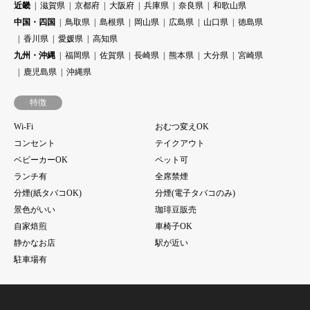
近畿
滋賀県
京都府
大阪府
兵庫県
奈良県
和歌山県
中国・四国
鳥取県
島根県
岡山県
広島県
山口県
徳島県
香川県
愛媛県
高知県
九州・沖縄
福岡県
佐賀県
長崎県
熊本県
大分県
宮崎県
鹿児島県
沖縄県
特徴
Wi-Fi
おむつ変えOK
コンセント
テイクアウト
ベビーカーOK
ペット可
ランチ有
全席禁煙
分煙(紙タバコOK)
分煙(電子タバコのみ)
景色がいい
珈琲豆販売
自家焙煎
車椅子OK
静かなお店
駅が近い
駐車場有