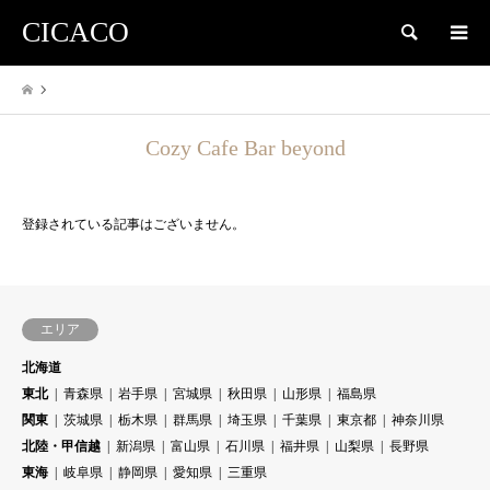
CICACO
検索
Cozy Cafe Bar beyond
登録されている記事はございません。
エリア
北海道
東北
青森県
岩手県
宮城県
秋田県
山形県
福島県
関東
茨城県
栃木県
群馬県
埼玉県
千葉県
東京都
神奈川県
北陸・甲信越
新潟県
富山県
石川県
福井県
山梨県
長野県
東海
岐阜県
静岡県
愛知県
三重県