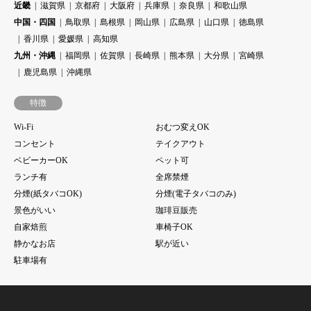
近畿
滋賀県
京都府
大阪府
兵庫県
奈良県
和歌山県
中国・四国
鳥取県
島根県
岡山県
広島県
山口県
徳島県
香川県
愛媛県
高知県
九州・沖縄
福岡県
佐賀県
長崎県
熊本県
大分県
宮崎県
鹿児島県
沖縄県
特徴
Wi-Fi
おむつ変えOK
コンセント
テイクアウト
ベビーカーOK
ペット可
ランチ有
全席禁煙
分煙(紙タバコOK)
分煙(電子タバコのみ)
景色がいい
珈琲豆販売
自家焙煎
車椅子OK
静かなお店
駅が近い
駐車場有