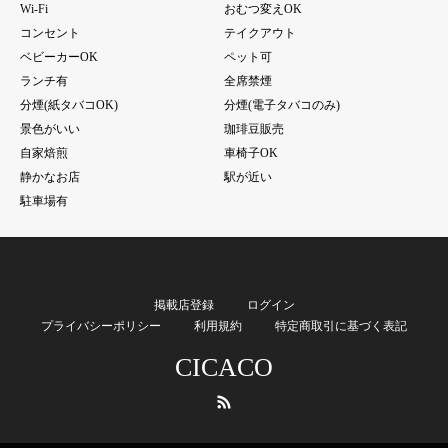
Wi-Fi
おむつ変えOK
コンセント
テイクアウト
ベビーカーOK
ペット可
ランチ有
全席禁煙
分煙(紙タバコOK)
分煙(電子タバコのみ)
景色がいい
珈琲豆販売
自家焙煎
車椅子OK
静かなお店
駅が近い
駐車場有
掲載店登録
ログイン
プライバシーポリシー
利用規約
特定商取引に基づく表記
CICACO
RSS