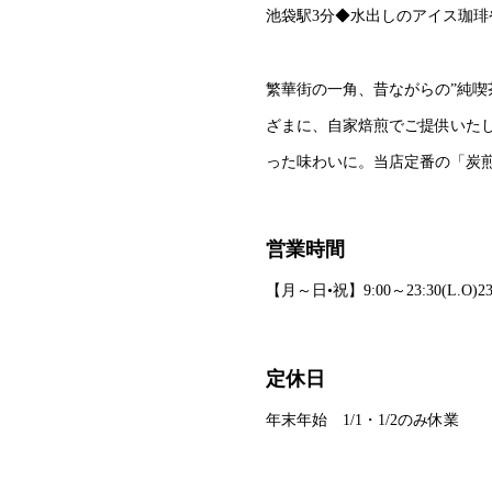
池袋駅3分◆水出しのアイス珈
繁華街の一角、昔ながらの”純喫
ざまに、自家焙煎でご提供いた
った味わいに。当店定番の「炭
営業時間
【月～日•祝】9:00～23:30(L.O)23
定休日
年末年始 1/1・1/2のみ休業