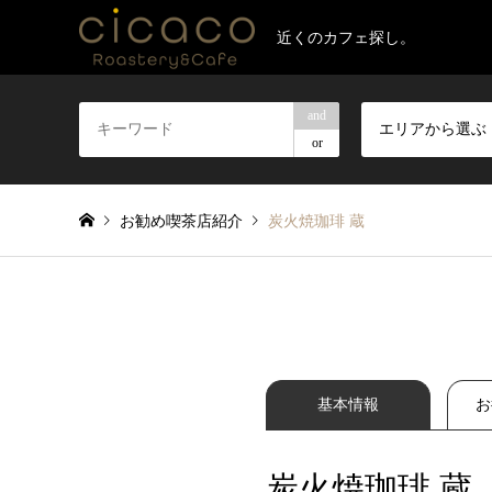
近くのカフェ探し。
and
エリアから選ぶ
or
お勧め喫茶店紹介
炭火焼珈琲 蔵
基本情報
お
炭火焼珈琲 蔵