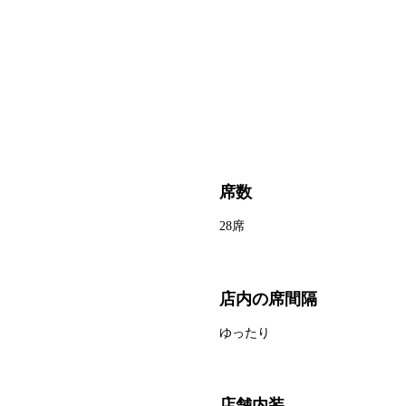
席数
28席
店内の席間隔
ゆったり
店舗内装