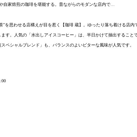
琲や自家焙煎の珈琲を堪能する。昔ながらのモダンな店内で…
茶”を思わせる店構えが目を惹く【珈琲 蔵】。ゆったり落ち着ける店内
します。人気の「水出しアイスコーヒー」は、半日かけて抽出すること
煎スペシャルブレンド」も、バランスのよいビターな風味が人気です。
:00