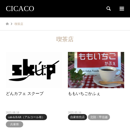
CICACO
検索
喫茶店
喫茶店
どんカフェ スクープ
ももいちごかふぇ
2025.08.18
2025.05.16
cafe＆BAR（アルコール有）
自家焙煎店
北陸・甲信越
兵庫県