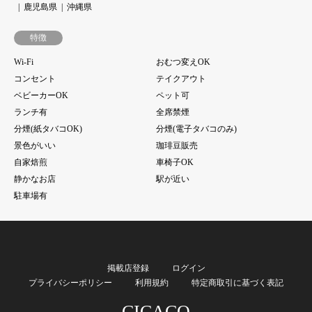
鹿児島県
沖縄県
特徴
Wi-Fi
おむつ変えOK
コンセント
テイクアウト
ベビーカーOK
ペット可
ランチ有
全席禁煙
分煙(紙タバコOK)
分煙(電子タバコのみ)
景色がいい
珈琲豆販売
自家焙煎
車椅子OK
静かなお店
駅が近い
駐車場有
掲載店登録
ログイン
プライバシーポリシー
利用規約
特定商取引に基づく表記
CICACO