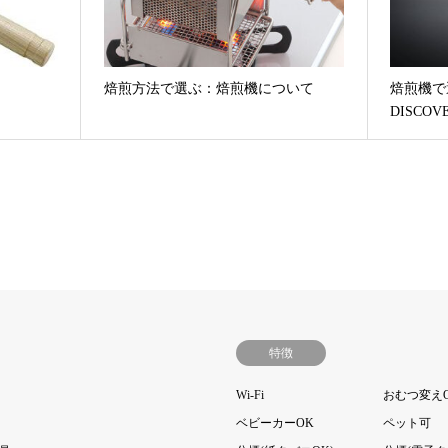
焙煎方法で選ぶ：焙煎機について
焙煎機で選ぶ
DISCOV
特徴
Wi-Fi
おむつ変え
ベビーカーOK
ペット可