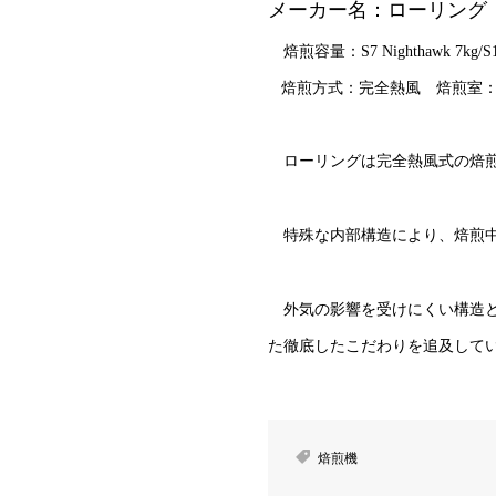
メーカー名：ローリング
焙煎容量：S7 Nighthawk 7kg/S15 Fal
焙煎方式：完全熱風 焙煎室：
ローリングは完全熱風式の焙煎
特殊な内部構造により、焙煎中
外気の影響を受けにくい構造と
た徹底したこだわりを追及して
焙煎機