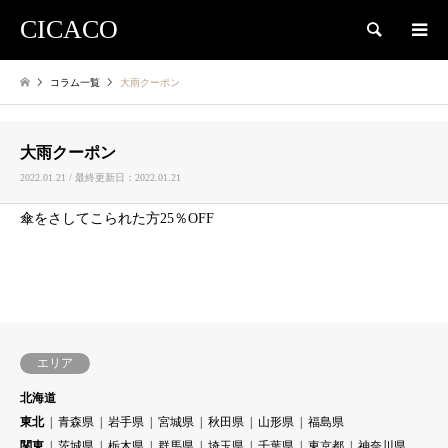
CICACO
検索
コラム一覧
大雨クーポン
大雨クーポン
2022.01.21 / 最終更新日：2022.01.21
傘をさしてこられた方25％OFF
エリア
北海道
東北
青森県
岩手県
宮城県
秋田県
山形県
福島県
関東
茨城県
栃木県
群馬県
埼玉県
千葉県
東京都
神奈川県