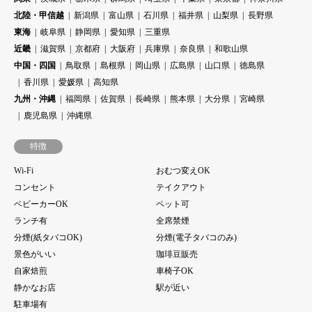
北陸・甲信越
新潟県
富山県
石川県
福井県
山梨県
長野県
東海
岐阜県
静岡県
愛知県
三重県
近畿
滋賀県
京都府
大阪府
兵庫県
奈良県
和歌山県
中国・四国
鳥取県
島根県
岡山県
広島県
山口県
徳島県
香川県
愛媛県
高知県
九州・沖縄
福岡県
佐賀県
長崎県
熊本県
大分県
宮崎県
鹿児島県
沖縄県
特徴
Wi-Fi
おむつ変えOK
コンセント
テイクアウト
ベビーカーOK
ペット可
ランチ有
全席禁煙
分煙(紙タバコOK)
分煙(電子タバコのみ)
景色がいい
珈琲豆販売
自家焙煎
車椅子OK
静かなお店
駅が近い
駐車場有