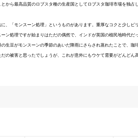
ことから最高品質のロブスタ種の生産国としてロブスタ珈琲市場を独占
に、「モンスーン処理」というものがあります。重厚なコクと少しピ
スーン処理ですが始まりはただの偶然で、インドが英国の植民地時代だ
琲の生豆がモンスーンの季節のあいだ降雨にさらされ蒸れたことで、珈
ただの被害と思ったでしょうが、これが意外にもウケて需要がどんどん