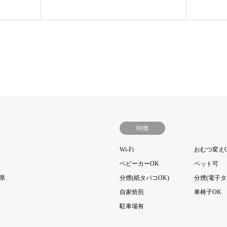
特徴
Wi-Fi
おむつ変え
ベビーカーOK
ペット可
県
分煙(紙タバコOK)
分煙(電子タ
自家焙煎
車椅子OK
駐車場有